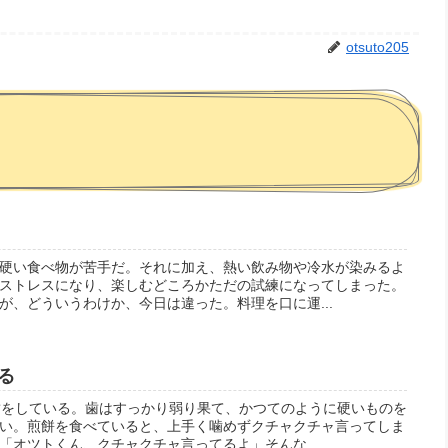
otsuto205
硬い食べ物が苦手だ。それに加え、熱い飲み物や冷水が染みるよ
ストレスになり、楽しむどころかただの試練になってしまった。
が、どういうわけか、今日は違った。料理を口に運...
る
歯をしている。歯はすっかり弱り果て、かつてのように硬いものを
い。煎餅を食べていると、上手く噛めずクチャクチャ言ってしま
「オツトくん、クチャクチャ言ってるよ」そんな...