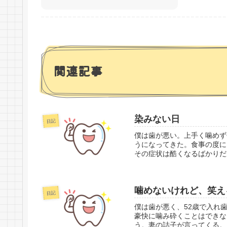
関連記事
染みない日
日記
僕は歯が悪い。上手く噛めず
うになってきた。食事の度に
その症状は酷くなるばかりだ
噛めないけれど、笑え
日記
僕は歯が悪く、52歳で入れ
豪快に噛み砕くことはできな
う。妻の詰子が言ってくる。