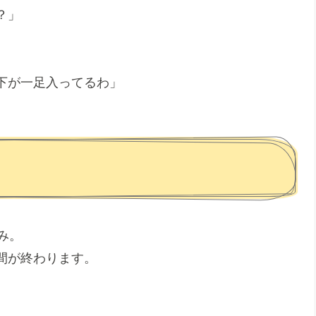
？」
下が一足入ってるわ」
み。
間が終わります。