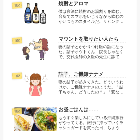
ーメン（名古屋ご当地ラーメン）が
焼酎とアロマ
日記
ある。次に食器棚の引き出しを開け
て「大盛りミート...
僕は寝酒に焼酎のお湯割りを飲む。
台所でスマホをいじりながら飲むの
がいつものスタイルだ。リビングか
ら鼻をすする音が聞こえてくる。振
り返ると、妻の詰子がティッシュを
手にしていた。「詰子ちゃん、どう
マウントを取りたい人たち
日記
したの？」「鼻が詰まった」そう言
うと、詰子は小瓶...
妻の詰子とかかりつけ医の話になっ
た。詰子オツトくん、院長じゃなく
で、交代医師の女医の先生に診ても
らったことある？オツトない。詰子
ちゃんの嫌いな先生でしょ詰子すご
い上から物を言ってくるもんオツト
詰子、ご機嫌ナナメ
日記
まぁ、詰子ちゃんも上から物を言っ
てくるけどね詰子...
妻の詰子が起きてきた。どういうわ
けか、ご機嫌ナナメのようだ。「詰
子ちゃん、どうしたの？」「変な夢
を見た。オツトくんが文句を言って
きて、私が『それ以上もう言わない
で～』って怒る夢」「俺が文句を言
お昼ごはんは……
日記
う夢？ 何をそんなに文句言って
た？」「わからんけ...
もうすぐ楽しみにしている沖縄旅行
がやってくる。旅行に持っていくラ
ッシュガードを買った日、ちょうど
お昼の時間だったので、買い物つい
でにフードコートで食べることにし