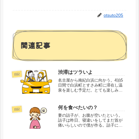
otsuto205
関連記事
渋滞はツラいよ
日記
名古屋から南紀白浜に向かう。4泊5
日間で白浜町とすさみ町に滞在し温
泉を楽しむ予定だ。とても楽しみな
のだが、白浜まで約320km、車で5
時間ほどの距離で、運転が嫌いな僕
としてはかなりツラい。順調に高速
何を食べたいの？
日記
を走っていると、工事渋滞の情報が
表示されて...
妻の詰子が、お腹が空いたという。
詰子は昨日、寝違いをしてまだ首が
痛いらしいので僕が作る。詰子に聞
いた。オツト何を食べたいの？詰子
何ができる？冷蔵庫にスガキヤのラ