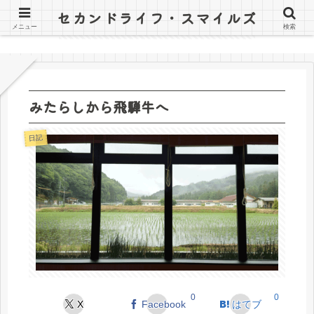
セカンドライフ・スマイルズ
〜山田オツトと詰子の日記〜
メニュー
検索
みたらしから飛騨牛へ
日記
0
0
X
Facebook
はてブ