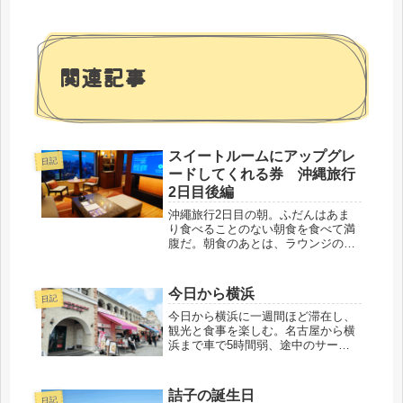
関連記事
スイートルームにアップグレ
日記
ードしてくれる券 沖縄旅行
2日目後編
沖繩旅行2日目の朝。ふだんはあま
り食べることのない朝食を食べて満
腹だ。朝食のあとは、ラウンジのコ
ーヒーマシンでホットのカフェラテ
を入れ部屋に持ち帰り、それを飲み
なから休憩する。それにしてもこの
今日から横浜
日記
部屋は居心地がよい。さすがスイー
トルームだ。今回...
今日から横浜に一週間ほど滞在し、
観光と食事を楽しむ。名古屋から横
浜まで車で5時間弱、途中のサービ
スエリアでの飲食も楽しみのひとつ
だ。妻の詰子が聞いてくる。「オツ
トくん、サービスエリアってどこが
詰子の誕生日
日記
あったっけ？」「上郷、岡崎、浜