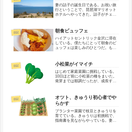
松、静岡、駿河湾沼...
妻の詰子の誕生日である。お祝い旅
行ということで、琵琶湖マリオット
ホテルへやってきた。詰子がチェッ
クインを済ませると嬉しそうに近づ
いてくる。「オツトくん、誕生日だ
から、温泉付きの部屋にアップグレ
朝食ビュッフェ
日記
ードしてくれたよ。しかも『お部屋
にシャンパンのサ...
ハイアットセントリック金沢に滞在
している。僕たちにとって朝食のビ
ュッフェは楽しみのひとつだ。もち
ろん金沢のご当地グルメもビュッフ
ェでいただける。妻の詰子が料理を
取りに行き戻ってきた。「詰子ちゃ
小松菜がイマイチ
日記
ん、何を持ってきたの？」「ハント
ンライス」「ハン...
はじめて家庭菜園に挑戦している。
10日ほど前に小松菜の種をまいた。
発芽までは順調だったが、成長する
につれ元気がなく萎れてきている。
「詰子ちゃん、小松菜がイマイチだ
よ」「マジで？」「どういうわけ
オツト、きゅうり初心者でや
日記
か、まっすぐ伸びてこない」「もう
らかす
一回やり直したら...
プランター菜園で枝豆ときゅうりを
育てている。きゅうりは初挑戦で、
指南書を見ながらやっている。妻の
詰子が聞いてくる。「枝豆ときゅう
りはどう？」「このまえさ～、きゅ