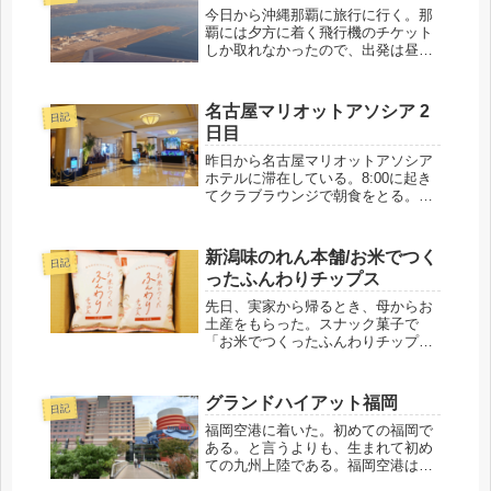
トランがあった...
今日から沖縄那覇に旅行に行く。那
覇には夕方に着く飛行機のチケット
しか取れなかったので、出発は昼過
ぎとゆっくりだ。妻の詰子が話して
くる。「那覇に着くのは17:00だっ
け？」「ん！？ 18:00でしょ」「え
名古屋マリオットアソシア 2
日記
っ？ オツトくん、17:00って言っ
日目
て...
昨日から名古屋マリオットアソシア
ホテルに滞在している。8:00に起き
てクラブラウンジで朝食をとる。こ
このラウンジは朝からビールが飲め
るので、ビール好きの僕にはたまら
ない。朝食にビールを飲むことは年
新潟味のれん本舗/お米でつく
日記
に数える程しかないので、何か特別
ったふんわりチップス
なものを感じ...
先日、実家から帰るとき、母からお
土産をもらった。スナック菓子で
「お米でつくったふんわりチップス
えび味」と書いてある。家に戻って
妻の詰子に見せると、すぐに封を開
けて食べはじめた。食べるとサクサ
グランドハイアット福岡
日記
クの食感で、口の中に入れた途端、
溶けてなくなる。と...
福岡空港に着いた。初めての福岡で
ある。と言うよりも、生まれて初め
ての九州上陸である。福岡空港は市
街地にとても近い位置にあり、その