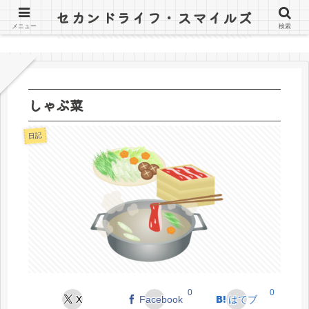
セカンドライフ・スマイルズ
〜山田オツトと詰子の日記〜
メニュー
検索
しゃぶ菜
日記
0
0
X
Facebook
はてブ