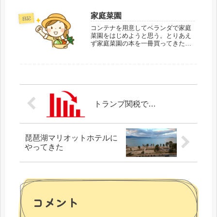
アクセスが気に入っている。今回の
宿泊先であるグランドハイアット福
家庭菜園
日記
岡にタクシーで向かう。タクシーの
運転手に九州初上...
コンテナを用意してベランダで家庭
菜園をはじめようと思う。とりあえ
ず家庭菜園の本を一冊買ってきた。
妻の詰子に相談する。「家庭菜園を
やろうと思うんだけど、トマトとか
どうかな？」「遅いんじゃない？
もう、夏、終わってるじゃん」「そ
うか。じゃ～大根...
トランプ関税で…
琵琶湖マリオットホテルに
やってきた
コメント