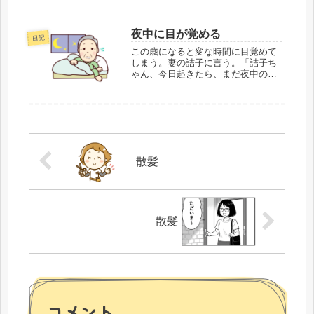
ち悪くなった」最近、詰子は“牛キム
チ”に夢中だ。豚キムチの変化球とし
て自作を繰り返し、日々研究を重ね
夜中に目が覚める
日記
ている。「今日は牛キムチにコチュ
ジャン入れた...
この歳になると変な時間に目覚めて
しまう。妻の詰子に言う。「詰子ち
ゃん、今日起きたら、まだ夜中の2
時だったもん。ビビるわ」「私なん
て、今日起きたら株が下がってた」
「マジで？」「やっと元に戻ったと
思ったら、またやり直し。こっちの
方がビビるわ」「...
散髪
散髪
コメント