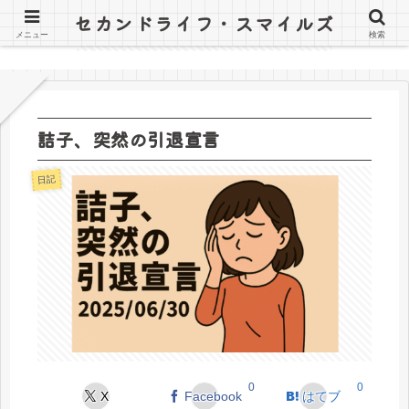
セカンドライフ・スマイルズ
〜山田オツトと詰子の日記〜
メニュー
検索
詰子、突然の引退宣言
日記
0
0
X
Facebook
はてブ