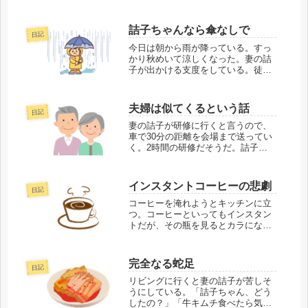
殿堂入りしている。けれど、僕は朝
が苦手で、いつもギリギリまで布団
にしがみついている。妻の詰子はと
詰子ちゃんなら傘なしで
日記
いうと、朝食会場に一番乗りしたい
タイプで、僕の寝...
今日は朝から雨が降っている。すっ
かり秋めいて涼しくなった。妻の詰
子が出かける支度をしている。徒歩
で3分の距離にある職場に、これか
ら出かけるようだ。詰子が聞いてく
る。「雨降ってる？」「たぶん」
夫婦は似てくるという話
日記
「どのくらい？」「ん～、さっきは
結構降ってたけど、...
妻の詰子が研修に行くと言うので、
車で30分の距離を会場まで送ってい
く。2時間の研修だそうだ。詰子が
研修を終えるまでホームセンターで
買い物をして、コメダで時間をつぶ
そうと計画した。「詰子ちゃん、ホ
インスタントコーヒーの悲劇
日記
ームセンターに行って買い物してく
るよ」「あのさ...
コーヒーを淹れようとキッチンに立
つ。コーヒーといってもインスタン
トだが、その瓶を見るとカラになっ
ているので新品の蓋を開ける。その
とき、手から瓶が離れてシンクの中
に落とし、中身がこぼれ出た。つ
完全なる蛇足
日記
い、大声が出る。「あぁ～、くっそ
～」妻の詰子に話す...
リビングに行くと妻の詰子が苦しそ
うにしている。「詰子ちゃん、どう
したの？」「牛キムチ食べたら気持