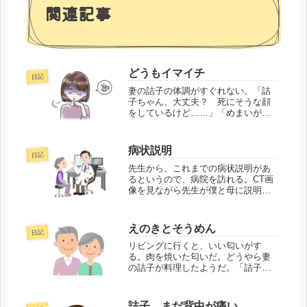
関連記事
どうもイマイチ
日記
妻の詰子の体調がすぐれない。「詰
子ちゃん、大丈夫？ 死にそうな顔
をしているけど……」「めまいがす
る」「めまい！？ リベルサスで低
血糖になってるんじゃない？」「は
ぁ～」詰子は大きなため息をつく。
病状説明
日記
そのあと、スマホを持ってスクロー
ルする仕草をして...
先生から、これまでの病状説明があ
るというので、病院を訪れる。CT画
像を見ながら先生が僕と母に説明を
してくれ、退院は2日後に決まっ
た。そこまでは良かったのだが、先
生の次の言葉に少し驚いた。「実は
えのきとそうめん
日記
CT画像の膵臓に気になる影が見つか
りました」「影...
リビングに行くと、いい匂いがす
る。肉を焼いた匂いだ。どうやら妻
の詰子が料理したようだ。「詰子ち
ゃん、いい匂いがするよ」「うん、
えのきと肉を炒めて食べた」「美味
しかった？」「ん～、えのきが歯に
詰子、まだ背中が痛い