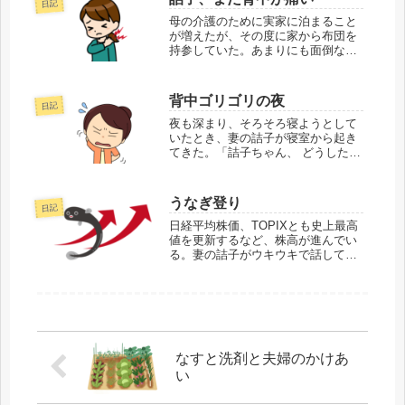
日記
挟まってる」それを聞いて思わず笑
ってしまう。「ハハ...
母の介護のために実家に泊まること
が増えたが、その度に家から布団を
持参していた。あまりにも面倒なの
で、新たに布団を買って行くことに
した。「ただいま」「おかえり」
「布団を持ち運ぶのが面倒だから買
背中ゴリゴリの夜
日記
ってきたよ」「あら。迷惑かける
ね」母は元気そうで、...
夜も深まり、そろそろ寝ようとして
いたとき、妻の詰子が寝室から起き
てきた。「詰子ちゃん、 どうした
の？」「肩が痛くて寝れない」そう
言いながら、眉間にしわを寄せ何か
を探している。「大丈夫？」「ん
うなぎ登り
日記
～、これヤバいな〜」やっと見つけ
た鎮痛消炎薬の軟膏...
日経平均株価、TOPIXとも史上最高
値を更新するなど、株高が進んでい
る。妻の詰子がウキウキで話してく
る。詰子なんか株がすごい上がって
るよ。寝て起きたら上がってるオツ
トすごいね。楽して儲かっちゃうじ
ゃん詰子テスラ株なんて、ホントに
うなぎ登り。...
なすと洗剤と夫婦のかけあ
い