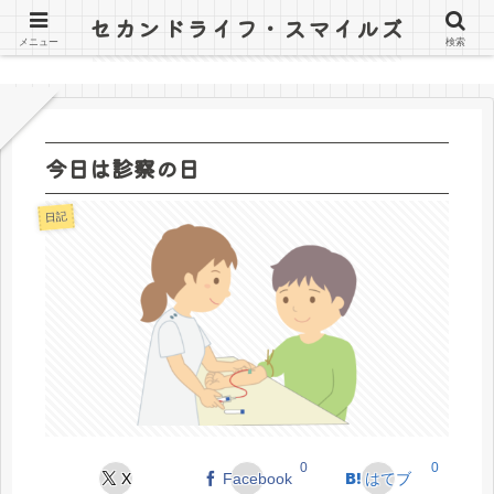
セカンドライフ・スマイルズ
〜山田オツトと詰子の日記〜
メニュー
検索
今日は診察の日
日記
0
0
X
Facebook
はてブ