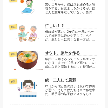
の下に体温計を突っ込んで熱を測
る。「ピピッ、ピピッ...
若いころから、僕は気を緩めると寝
坊をする。目覚ましをかけるが、ほ
とんど意味をなしていない。妻の詰
子も諦めている。僕が目覚めるに
は、それなりの気合と努力が必要
だ。「詰子ちゃん、今日は5:00に起
忙しい！？
日記
きたよ。早起きでしょ？」「何アピ
ール？」「いつも...
僕は歯が悪い。2か月に一度のペー
スで歯医者に通いケアしてもらう
が、歳とともに悪くなる一方だ。妻
の詰子と、テレビを見ながら夕食を
取っているとき、詰子が話しかけて
きた。詰子この番組、面白いね口の
オツト、豚汁を作る
日記
中が食べ物でいっぱいで言葉を出せ
ない。うまく噛めな...
年始に夫婦そろってインフルエンザ
になり、すでに10日ほど経つ。この
歳になると完治するのにも時間がか
かるようで、ここ最近、やっと体調
が戻ってきた。食欲も出てきて、今
日は美味しい豚汁が食べたい気分
続・二人して風邪
日記
だ。久しぶりに作ってみよう。妻の
詰子が話しかけて...
昨日から僕と妻の詰子は風邪で体調
が悪い。そして僕たちは車で移動中
だ。助手席の詰子はマスクをしてい
るが顎にかけたままで、マスクの用
をなしていない。詰子がゴホゴホと
咳をする。僕は無意識に窓を開けて