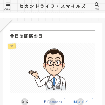
セカンドライフ・スマイルズ
〜山田オツトと詰子の日記〜
メニュー
検索
今日は診察の日
日記
0
0
X
Facebook
はてブ