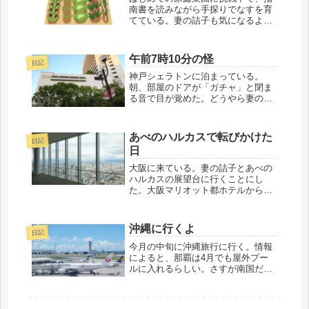
南書を読みながら手探りでなすを育
てている。妻の詰子も気になるよう
だ。「オツトくん、なすの調子はど
う？」「もうすぐ花が咲くんだっ
て。そうしたら肥料をやるらしい」
午前7時10分の怪
日記
「肥料あるの？」「うん、あるよ。
前に買ったヤツ」「...
神戸シェラトンに泊まっている。
朝、部屋のドアが「ガチャ」と閉ま
る音で目が覚めた。どうやら妻の詰
子が朝風呂に行ったようだ。起きる
にしてはまだ早い。もう少し眠って
いようと思って目を閉じた。どれほ
あべのハルカスで転びかけた
日記
ど経っただろうか。突然大きな音を
日
立ててテレビが鳴り...
大阪に来ている。妻の詰子とあべの
ハルカスの展望台に行くことにし
た。大阪マリオット都ホテルから直
行で行ける。展望台に来るとさすが
に高く、大阪平野が、まるで巨大な
地図のように足元へ広がっている。
沖縄に行くよ
日記
詰子と並んで、ゆっくりと回廊を歩
いていると、突然そ...
今月の中旬に沖縄旅行に行く。情報
によると、那覇は4月でも屋外プー
ルに入れるらしい。さすが南国だ。
日焼けをしたくないので、スポーツ
用品店に、妻の詰子とラッシュガー
ドを買いに行った。運よく特価品が