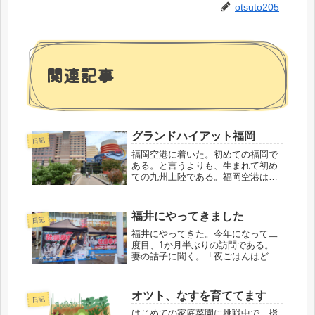
otsuto205
関連記事
グランドハイアット福岡
日記
福岡空港に着いた。初めての福岡で
ある。と言うよりも、生まれて初め
ての九州上陸である。福岡空港は市
街地にとても近い位置にあり、その
アクセスが気に入っている。今回の
宿泊先であるグランドハイアット福
福井にやってきました
日記
岡にタクシーで向かう。タクシーの
運転手に九州初上...
福井にやってきた。今年になって二
度目、1か月半ぶりの訪問である。
妻の詰子に聞く。「夜ごはんはどう
する？」「駅前にカキ小屋が来てる
らしいから行きたいんだよね」「ほ
ぉ」「このカキ小屋、ちょっと前に
オツト、なすを育ててます
日記
名古屋にも来ていたらしいよ」「ほ
ぉ」早速行ってみ...
はじめての家庭菜園に挑戦中で、指