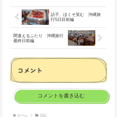
あったのでそれを選び、会計を済ま
せてから詰子に報...
詰子、ほくそ笑む 沖縄旅
行5日目前編
間違えるふたり 沖縄旅行
最終日前編
コメント
コメントを書き込む
ホーム
日記