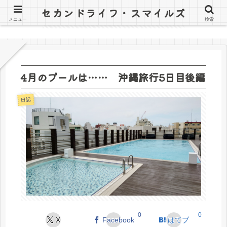
セカンドライフ・スマイルズ
〜山田オツトと詰子の日記〜
メニュー
検索
4月のプールは…… 沖縄旅行5日目後編
日記
0
0
X
Facebook
はてブ