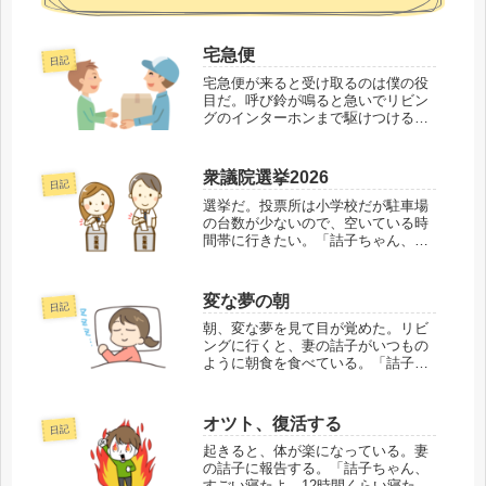
宅急便
日記
宅急便が来ると受け取るのは僕の役
目だ。呼び鈴が鳴ると急いでリビン
グのインターホンまで駆けつける。
しかし、たまに呼び鈴に気づかない
ときがある。部屋に閉じこもり作業
に集中していると周りの音が聞こえ
衆議院選挙2026
日記
なくなるのは、よくあることだ。そ
して宅急便の受け...
選挙だ。投票所は小学校だが駐車場
の台数が少ないので、空いている時
間帯に行きたい。「詰子ちゃん、混
むから15時過ぎに選挙に行くから」
「わかった」「そのあとスーパーで
買い物して、晩ごはんにするから」
変な夢の朝
日記
「じゃ～、今からご飯だけ炊いてく
れる？」「うん...
朝、変な夢を見て目が覚めた。リビ
ングに行くと、妻の詰子がいつもの
ように朝食を食べている。「詰子ち
ゃん、なんか、変な夢を見たよ」
「どういう夢？」「家でくつろいで
たら、知らない人が来て『奥さんが
オツト、復活する
日記
転んで大変です』って知らせに来る
んだよ。そしたら詰...
起きると、体が楽になっている。妻
の詰子に報告する。「詰子ちゃん、
すごい寝たよ。12時間くらい寝た」