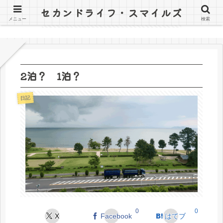
セカンドライフ・スマイルズ
〜山田オツトと詰子の日記〜
メニュー
検索
2泊？ 1泊？
日記
0
0
X
Facebook
はてブ