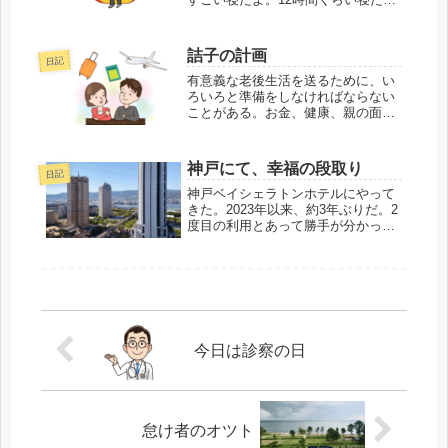
「よかったね。熱はどう？」「38℃
が36.8℃になってた」「私も昨日、
すごい寝ちゃった。ほぼ一日寝て
詰子の計画
日記
た」「詰子ちゃんも？ 熱がないの
に？」「私...
有意義な老後生活を送るために、い
ろいろと準備をしなければならない
ことがある。お金、健康、親の面
倒、趣味のことなど、多岐にわた
る。その中でも僕たちの趣味である
旅行について、妻の詰子が計画を立
神戸にて、幸福の段取り
日記
てているようだ。妻の詰子が話して
くる。「旅行は若いと...
神戸ベイシェラトンホテルにやって
きた。2023年以来、約3年ぶりだ。2
度目の利用とあって勝手が分かって
いる。妻の詰子の頭の中は満喫する
ための段取りでいっぱいだ。チェッ
クインして、まずプールに行く。ひ
と泳ぎした後、温泉にゆっくり浸か
る。風呂上...
今日は診察の日
怠け者のオツト