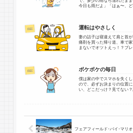
で、多少の雨なら濡れたまま
今日も雨だよ」「はぁ〜、ど
運転はやさしく
日記
妻の詰子は寝違えて肩と首が
痛剤を買った帰り道、車で家
まないでオツトえっ！？ブレ
ボケボケの毎日
日記
僕は家の中でスマホを失くし
ので、必ずお決まりの位置に
い、どこだっけ？見てない？
フェアフィールド･バイ･マリ