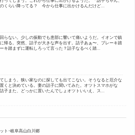
行ってしまう。これから仕事に出かけるようだ。「詰子ちゃん、
のくらい降ってる？ 今から仕事に出かけるんだけど...
回らない。少しの振動でも患部に響いて痛いようだ。イオンで鎮
に帰る。突然、詰子が大きな声を出す。詰子あぁ〜、ブレーキ踏
ーキ踏まずに運転しろって言った？詰子なるべく踏...
てしまう。狭い家なのに探しても出てこない。そうなると厄介な
置くと決めている。妻の詰子に聞いてみた。オツトスマホがな
詰子また、どっかに置いたんでしょオツトいいえ、ス...
オット･岐阜高山白川郷