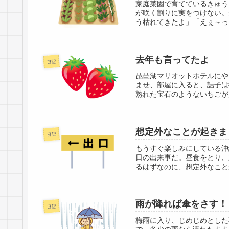
家庭菜園で育てているきゅう
が咲く割りに実をつけない。
う枯れてきたよ」「えぇ～っ」
去年も言ってたよ
日記
琵琶湖マリオットホテルにや
ませ、部屋に入ると、詰子は
熟れた宝石のようないちごが
想定外なことが起きま
日記
もうすぐ楽しみにしている沖
日の出来事だ。昼食をとり、
るはずなのに、想定外なことが
雨が降れば傘をさす！
日記
梅雨に入り、じめじめとした