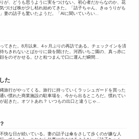
りが、どうも思うように実をつけない。初心者だからなのか、花
気づけば株が少し枯れ始めてきた。「詰子ちゃん、きゅうりがも
妻の詰子も驚いたようだ。「AIに聞いていろい...
ってきた。8月以来、4ヶ月ぶりの再訪である。チェックインを済
待ちきれないとばかりに袋を開けた。河西いちご園の、真っ赤に
顔をのぞかせる。ひと粒つまんで口に運んだ瞬間...
した
縄旅行がやってくる。旅行に持っていくラッシュガードを買った
通い慣れた商業施設の駐車場を、今から出るところだ。慣れてい
起きた。オツトあれ？ いつもの出口と違うじゃ...
？
不快な日が続いている。妻の詰子は傘をさして歩くのが嫌な人