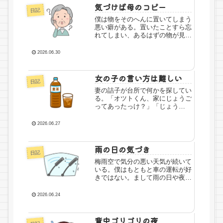
う？ 採ったばかりなのに」素人
気づけば母のコピー
日記
で...
僕は物をそのへんに置いてしまう
悪い癖がある。置いたことすら忘
れてしまい、あるはずの物が見つ
からないと大騒ぎし、妻の詰子に
迷惑をかけてしまう。そんな僕が
2026.06.30
今日は実家に戻り、母を医者に連
れて行った。帰宅してから、その
ときの一連の出来事を詰子に話
女の子の言い方は難しい
日記
す...
妻の詰子が台所で何かを探してい
る。「オツトくん、家にじょうご
ってあったっけ？」「じょう
ご？ あるよ」何を思い立ったの
か、まったく見当がつかない。
2026.06.27
「詰子ちゃん、何やるの？」「麦
茶。ペットボトルに入れて凍らせ
たいんだよね」「ふ～ん」その気
雨の日の気づき
日記
持ちは...
梅雨空で気分の悪い天気が続いて
いる。僕はもともと車の運転が好
きではない。まして雨の日や夜の
運転となれば、できることなら避
けたい。今日も雨がしとしとと降
2026.06.24
っており、フロントガラスに細か
な雨粒が張りついて前方がとても
見にくい。助手席にいる妻の詰
背中ゴリゴリの夜