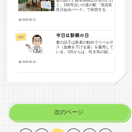
妻の詰子と岐阜県高山市荘川に行
く。156号沿いの道の駅「清流長
良川あゆパーク」で休憩する。も
ちろん、あゆの塩焼きをいただく
ためだ。駐車場の隣に設置された
2026.06.13
テントであゆを焼いていて、いい
匂いが漂っている。注文をしよう
とすると、スタッフのお姉さん...
今日は診察の日
日記
妻の詰子は医者の勧めでリベルサ
ス（血糖を下げる薬）を服用して
いる。3月からは、吐き気の副作
用が酷いという理由で7mgから
3mgの効果の弱い薬に変えた。そ
2026.06.10
の甲斐あって身体は楽になったよ
うで食欲も増している。しかし、
検査結果によっては再度7mg...
次のページ