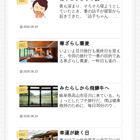
日記
子...
夜も深まり、そろそろ寝ようとし
ていたとき、妻の詰子が寝室から
起きてきた。「詰子ちゃん、 ど
うしたの？」「肩が痛くて寝れな
い」そう言いながら、眉間にしわ
2026.06.20
を寄せ何かを探している。「大丈
夫？」「ん～、これヤバいな〜」
やっと見つけた鎮痛消炎薬の軟
寒ざらし蕎麦
日記
膏...
いよいよ荘川旅行も最終日を迎え
た。今回の旅行で一番の目的であ
る寒ざらし蕎麦。一昨日も道の駅
で食べたのだが、荘川に来たとき
は必ず立ち寄る蕎麦屋「むろや」
2026.06.15
でいただく。11:00の開店と同時
に暖簾をくぐり、席につく。ほど
なくして運ばれてきた蕎麦を...
みたらしから飛騨牛へ
日記
岐阜県高山市荘川に来ている。ち
ょっとしたプチ旅行だ。僕は健康
維持のために、毎日30分のウォ
ーキングを日課としている。これ
は旅先でもするように心がけてい
2026.06.14
て、この日もいつも通り歩くこと
にした。妻の詰子は道の駅に行っ
て土産物を探すと言う。国道沿
幸運が続く日
日記
い...