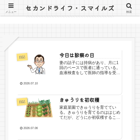
セカンドライフ・スマイルズ
〜山田オツトと詰子の日記〜
メニュー
検索
今日は診察の日
日記
妻の詰子には持病があり、月に1
回のペースで医者に通っている。
血液検査をして医師の指導を受け
るためだ。診察を終えて、詰子が
車に戻ってきた。「詰子ちゃん、
2026.07.10
今日はどうだった？」「カリウム
が少ないんだって。ヤバいレベル
なんだって」「やばい！？」
きゅうりを初収穫
日記
「だ...
家庭菜園できゅうりを育ててい
る。きゅうりを育てるのははじめ
てだが、どうにか初収穫すること
ができた。早速、妻の詰子と食べ
てみる。「詰子ちゃん、どう？
2026.07.06
美味しい？」「ん～、思ったより
みずみずしくない」「なんでだろ